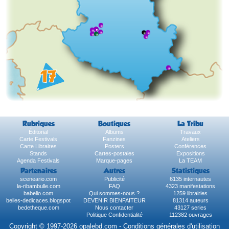
Rubriques
Boutiques
La Tribu
Éditorial
Albums
Travaux
Carte Festivals
Fanzines
Ateliers
Carte Libraires
Posters
Conférences
Stands
Cartes-postales
Expositions
Agenda Festivals
Marque-pages
La TEAM
Partenaires
Autres
Statistiques
sceneario.com
Publicité
6135 internautes
la-ribambulle.com
FAQ
4323 manifestations
babelio.com
Qui sommes-nous ?
1259 librairies
belles-dedicaces.blogspot
DEVENIR BIENFAITEUR
81314 auteurs
bedetheque.com
Nous contacter
43127 series
Politique Confidentialité
112382 ouvrages
Copyright © 1997-2026 opalebd.com -
Conditions générales d'utilisation