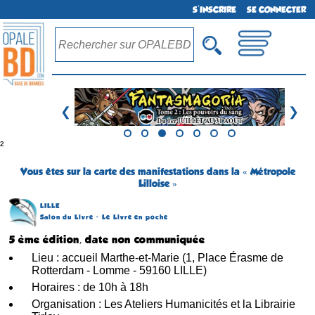
S'INSCRIRE
SE CONNECTER
❮
❯
²
Vous êtes sur la carte des manifestations dans la « Métropole
Lilloise »
LILLE
Salon du Livre - Le Livre en poche
5 ème édition, date non communiquée
Lieu : accueil Marthe-et-Marie (1, Place Érasme de
Rotterdam - Lomme - 59160 LILLE)
Horaires : de 10h à 18h
Organisation : Les Ateliers Humanicités et la Librairie