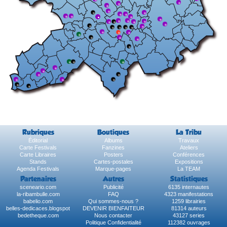
Rubriques
Boutiques
La Tribu
Éditorial
Albums
Travaux
Carte Festivals
Fanzines
Ateliers
Carte Libraires
Posters
Conférences
Stands
Cartes-postales
Expositions
Agenda Festivals
Marque-pages
La TEAM
Partenaires
Autres
Statistiques
sceneario.com
Publicité
6135 internautes
la-ribambulle.com
FAQ
4323 manifestations
babelio.com
Qui sommes-nous ?
1259 librairies
belles-dedicaces.blogspot
DEVENIR BIENFAITEUR
81314 auteurs
bedetheque.com
Nous contacter
43127 series
Politique Confidentialité
112382 ouvrages