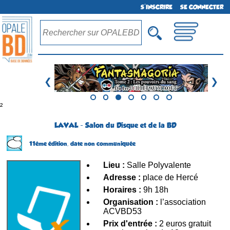
S'INSCRIRE
SE CONNECTER
❮
❯
²
LAVAL - Salon du Disque et de la BD
11ème édition,
date non communiquée
Lieu :
Salle Polyvalente
Adresse :
place de Hercé
Horaires :
9h 18h
Organisation :
l’association
ACVBD53
Prix d'entrée :
2 euros gratuit