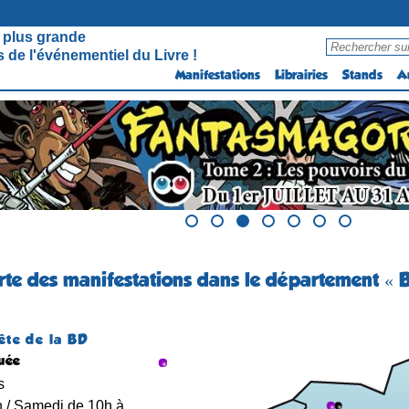
 plus grande
 de l'événementiel du Livre !
Manifestations
Librairies
Stands
A
arte des manifestations dans le département « B
ête de la BD
uée
s
h / Samedi de 10h à