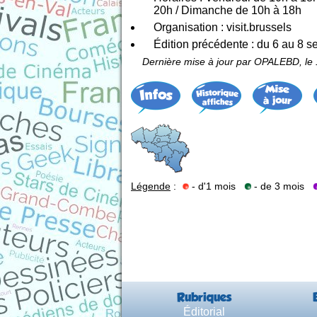
20h / Dimanche de 10h à 18h
Organisation : visit.brussels
Édition précédente : du 6 au 8 
Dernière mise à jour par OPALEBD, le 
Légende
:
- d'1 mois
- de 3 mois
Rubriques
Éditorial