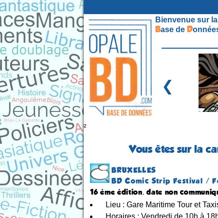
Bienvenue sur la
B
D
ase de
onnées
❮
²
Vous êtes sur la c
BRUXELLES
BD Comic Strip Festival / F
16 ème édition, date non communiq
Lieu : Gare Maritime Tour et Taxi
Horaires : Vendredi de 10h à 18