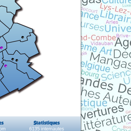
es
Statistiques
com
6135 internautes