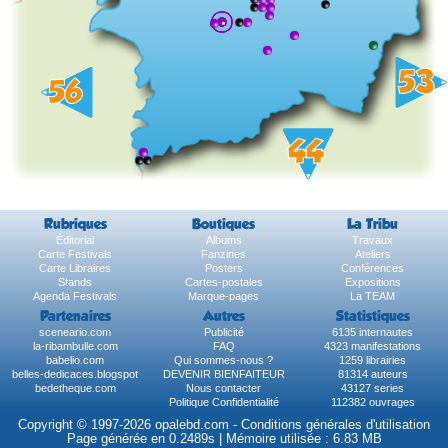
Rubriques
Boutiques
La Tribu
Éditorial
Albums
Travaux
Carte Festivals
Fanzines
Ateliers
Carte Libraires
Posters
Conférences
Stands
Cartes-postales
Expositions
Agenda Festivals
Marque-pages
La TEAM
Partenaires
Autres
Statistiques
sceneario.com
Publicité
6135 internautes
la-ribambulle.com
FAQ
4323 manifestations
babelio.com
Qui sommes-nous ?
1259 librairies
belles-dedicaces.blogspot
DEVENIR BIENFAITEUR
81314 auteurs
bedetheque.com
Nous contacter
43127 series
Politique Confidentialité
112382 ouvrages
Copyright © 1997-2026 opalebd.com -
Conditions générales d'utilisation
Page générée en 0.2489s | Mémoire utilisée : 6.83 MB