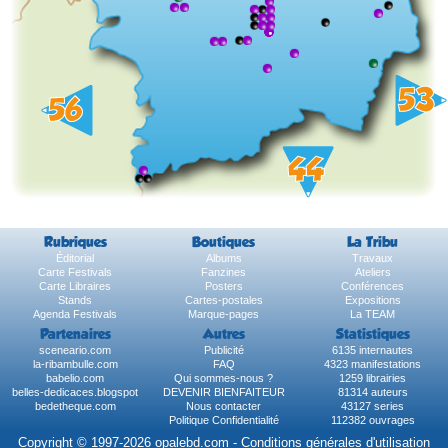
Rubriques
Boutiques
La Tribu
Éditorial
Albums
Travaux
Carte Festivals
Fanzines
Ateliers
Carte Libraires
Posters
Conférences
Stands
Cartes-postales
Expositions
Agenda Festivals
Marque-pages
La TEAM
Partenaires
Autres
Statistiques
sceneario.com
Publicité
6135 internautes
la-ribambulle.com
FAQ
4323 manifestations
babelio.com
Qui sommes-nous ?
1259 librairies
belles-dedicaces.blogspot
DEVENIR BIENFAITEUR
81314 auteurs
bedetheque.com
Nous contacter
43127 series
Politique Confidentialité
112382 ouvrages
Copyright © 1997-2026 opalebd.com -
Conditions générales d'utilisation