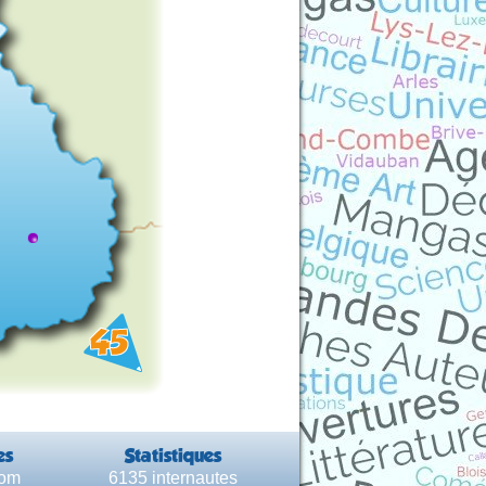
es
Statistiques
com
6135 internautes