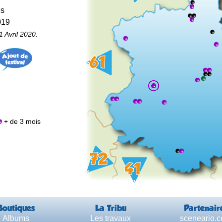
es
019
 Avril 2020.
+ de 3 mois
Boutiques
La Tribu
Partenair
Albums
Les travaux
sceneario.