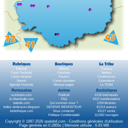
Rubriques
Boutiques
La Tribu
Éditorial
Albums
Travaux
Carte Festivals
Fanzines
Ateliers
Carte Libraires
Posters
Conférences
Stands
Cartes-postales
Expositions
Agenda Festivals
Marque-pages
La TEAM
Partenaires
Autres
Statistiques
sceneario.com
Publicité
6135 internautes
la-ribambulle.com
FAQ
4323 manifestations
babelio.com
Qui sommes-nous ?
1259 librairies
belles-dedicaces.blogspot
DEVENIR BIENFAITEUR
81314 auteurs
bedetheque.com
Nous contacter
43127 series
Politique Confidentialité
112382 ouvrages
Copyright © 1997-2026 opalebd.com -
Conditions générales d'utilisation
Page générée en 0.2805s | Mémoire utilisée : 6.83 MB