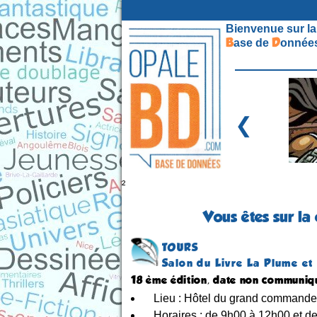
Bienvenue sur la
B
D
ase de
onnées
❮
²
Vous êtes sur la
TOURS
Salon du Livre La Plume et
18 ème édition, date non communiq
Lieu : Hôtel du grand command
Horaires : de 9h00 à 12h00 et 