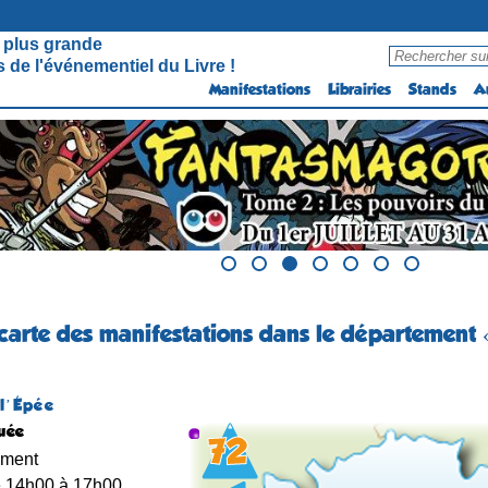
 plus grande
 de l'événementiel du Livre !
Manifestations
Librairies
Stands
A
 carte des manifestations dans le département «
 l’Épée
uée
ement
de 14h00 à 17h00