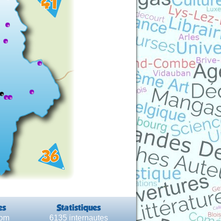
es
Statistiques
com
6135 internautes