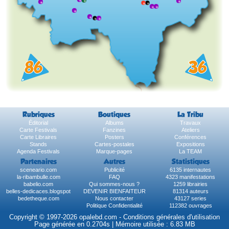
Rubriques
Boutiques
La Tribu
Éditorial
Albums
Travaux
Carte Festivals
Fanzines
Ateliers
Carte Libraires
Posters
Conférences
Stands
Cartes-postales
Expositions
Agenda Festivals
Marque-pages
La TEAM
Partenaires
Autres
Statistiques
sceneario.com
Publicité
6135 internautes
la-ribambulle.com
FAQ
4323 manifestations
babelio.com
Qui sommes-nous ?
1259 librairies
belles-dedicaces.blogspot
DEVENIR BIENFAITEUR
81314 auteurs
bedetheque.com
Nous contacter
43127 series
Politique Confidentialité
112382 ouvrages
Copyright © 1997-2026 opalebd.com -
Conditions générales d'utilisation
Page générée en 0.2704s | Mémoire utilisée : 6.83 MB