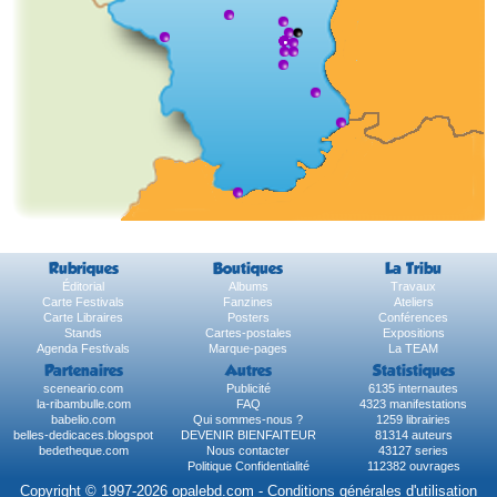
Rubriques
Boutiques
La Tribu
Éditorial
Albums
Travaux
Carte Festivals
Fanzines
Ateliers
Carte Libraires
Posters
Conférences
Stands
Cartes-postales
Expositions
Agenda Festivals
Marque-pages
La TEAM
Partenaires
Autres
Statistiques
sceneario.com
Publicité
6135 internautes
la-ribambulle.com
FAQ
4323 manifestations
babelio.com
Qui sommes-nous ?
1259 librairies
belles-dedicaces.blogspot
DEVENIR BIENFAITEUR
81314 auteurs
bedetheque.com
Nous contacter
43127 series
Politique Confidentialité
112382 ouvrages
Copyright © 1997-2026 opalebd.com -
Conditions générales d'utilisation