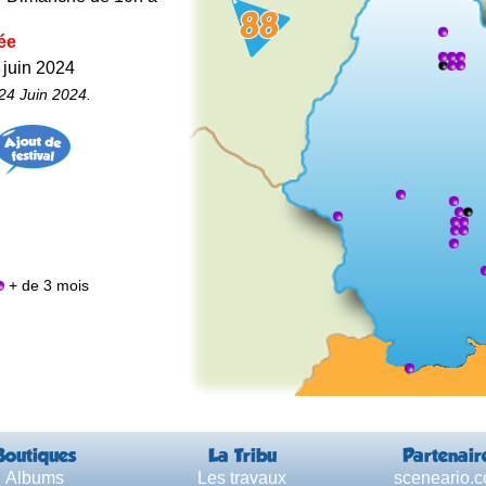
ée
 juin 2024
24 Juin 2024.
+ de 3 mois
Boutiques
La Tribu
Partenair
Albums
Les travaux
sceneario.