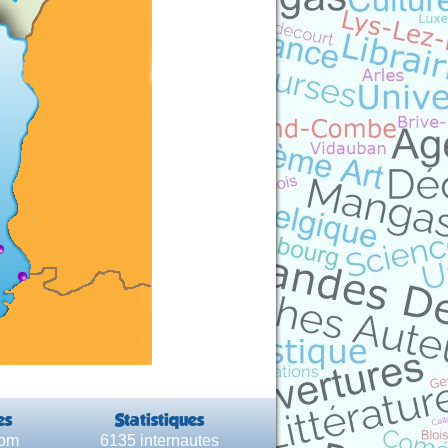
es
Statistiques
com
6135 internautes