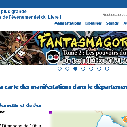
 plus grande
 de l'événementiel du Livre !
Manifestations
Librairies
Stands
A
la carte des manifestations dans le départemen
N
Jeunesse et du Jeu
uée
 / Dimanche de 10h à