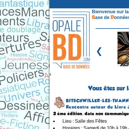
Bienvenue sur la
B
D
ase de
onnées
❮
²
Vous êtes sur 
BITSCHWILLER-LÈS-THAN
Rencontre autour du Livre 
2 ème édition, date non communiq
Lieu : Salle des Fêtes
Horaires : Samedi de 10h à 19h