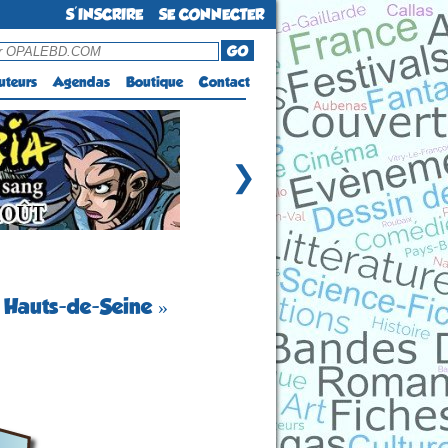
S'INSCRIRE
SE CONNECTER
GO
uteurs
Agendas
Boutique
Contact
❯
« Hauts-de-Seine »