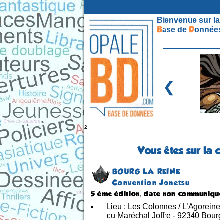
Bienvenue sur la
B
D
ase de
onnées
❮
²
Vous êtes sur la 
BOURG LA REINE
Convention Jonetsu
5 ème édition, date non communiqu
Lieu : Les Colonnes / L’Agoreine
du Maréchal Joffre - 92340 Bour