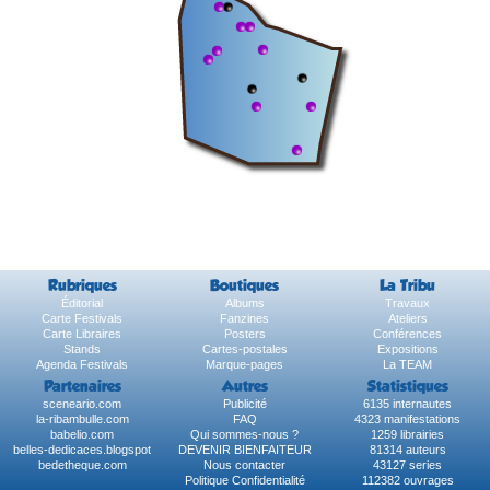
Rubriques
Boutiques
La Tribu
Éditorial
Albums
Travaux
Carte Festivals
Fanzines
Ateliers
Carte Libraires
Posters
Conférences
Stands
Cartes-postales
Expositions
Agenda Festivals
Marque-pages
La TEAM
Partenaires
Autres
Statistiques
sceneario.com
Publicité
6135 internautes
la-ribambulle.com
FAQ
4323 manifestations
babelio.com
Qui sommes-nous ?
1259 librairies
belles-dedicaces.blogspot
DEVENIR BIENFAITEUR
81314 auteurs
bedetheque.com
Nous contacter
43127 series
Politique Confidentialité
112382 ouvrages