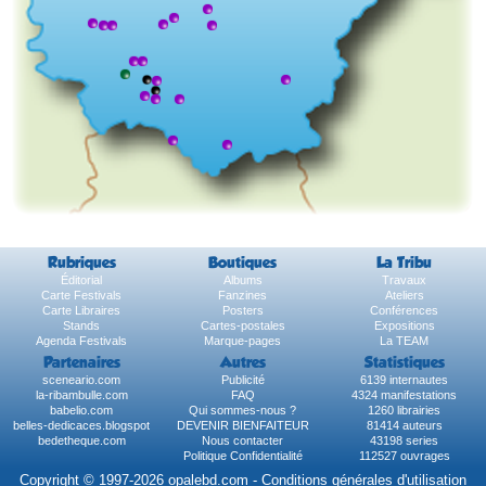
Rubriques
Boutiques
La Tribu
Éditorial
Albums
Travaux
Carte Festivals
Fanzines
Ateliers
Carte Libraires
Posters
Conférences
Stands
Cartes-postales
Expositions
Agenda Festivals
Marque-pages
La TEAM
Partenaires
Autres
Statistiques
sceneario.com
Publicité
6139 internautes
la-ribambulle.com
FAQ
4324 manifestations
babelio.com
Qui sommes-nous ?
1260 librairies
belles-dedicaces.blogspot
DEVENIR BIENFAITEUR
81414 auteurs
bedetheque.com
Nous contacter
43198 series
Politique Confidentialité
112527 ouvrages
Copyright © 1997-2026 opalebd.com -
Conditions générales d'utilisation