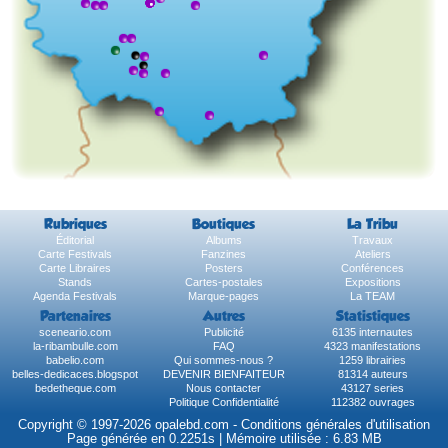
Rubriques
Boutiques
La Tribu
Éditorial
Albums
Travaux
Carte Festivals
Fanzines
Ateliers
Carte Libraires
Posters
Conférences
Stands
Cartes-postales
Expositions
Agenda Festivals
Marque-pages
La TEAM
Partenaires
Autres
Statistiques
sceneario.com
Publicité
6135 internautes
la-ribambulle.com
FAQ
4323 manifestations
babelio.com
Qui sommes-nous ?
1259 librairies
belles-dedicaces.blogspot
DEVENIR BIENFAITEUR
81314 auteurs
bedetheque.com
Nous contacter
43127 series
Politique Confidentialité
112382 ouvrages
Copyright © 1997-2026 opalebd.com -
Conditions générales d'utilisation
Page générée en 0.2251s | Mémoire utilisée : 6.83 MB