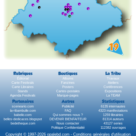
Rubriques
Boutiques
La Tribu
Éditorial
Albums
Travaux
Carte Festivals
Fanzines
Ateliers
Carte Libraires
Posters
Conférences
Stands
Cartes-postales
Expositions
Agenda Festivals
Marque-pages
La TEAM
Partenaires
Autres
Statistiques
sceneario.com
Publicité
6135 internautes
la-ribambulle.com
FAQ
4323 manifestations
babelio.com
Qui sommes-nous ?
1259 librairies
belles-dedicaces.blogspot
DEVENIR BIENFAITEUR
81314 auteurs
bedetheque.com
Nous contacter
43127 series
Politique Confidentialité
112382 ouvrages
Copyright © 1997-2026 opalebd.com -
Conditions générales d'utilisation