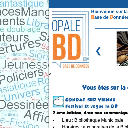
Bienvenue sur la
B
D
ase de
onnées
❮
²
Vous êtes sur la
CONDAT-SUR-VIENNE
Festival Et vogue la BD
7 ème édition, date non communiqu
Lieu : Bibliothèque Municipale
Horaires : aux horaires de la Bib