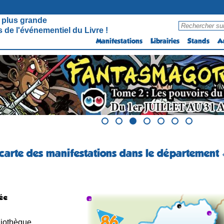
 plus grande
 de l'événementiel du Livre !
Manifestations
Librairies
Stands
A
 carte des manifestations dans le département
ée
liothèque