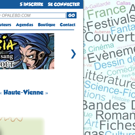
S'INSCRIRE
SE CONNECTER
GO
uteurs
Agendas
Boutique
Contact
❯
 « Haute-Vienne »