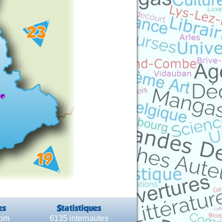
es
Statistiques
com
6135 internautes