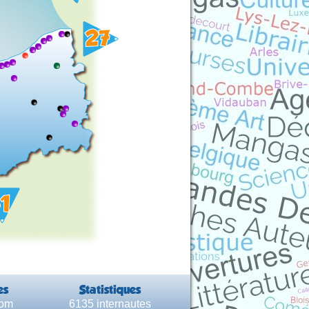
es
Statistiques
com
6135 internautes