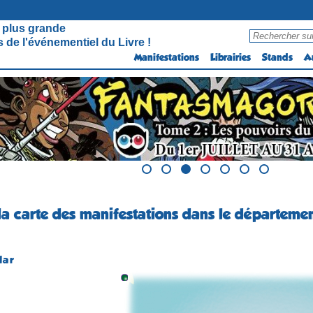
 plus grande
 de l'événementiel du Livre !
Manifestations
Librairies
Stands
A
la carte des manifestations dans le départeme
lar