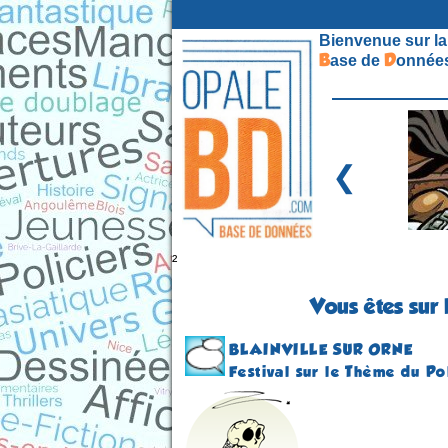
Bienvenue sur la
B
D
ase de
onnées
❮
²
Vous êtes sur 
BLAINVILLE SUR ORNE
Festival sur le Thème du Po