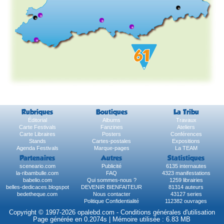
Rubriques
Boutiques
La Tribu
Éditorial
Albums
Travaux
Carte Festivals
Fanzines
Ateliers
Carte Libraires
Posters
Conférences
Stands
Cartes-postales
Expositions
Agenda Festivals
Marque-pages
La TEAM
Partenaires
Autres
Statistiques
sceneario.com
Publicité
6135 internautes
la-ribambulle.com
FAQ
4323 manifestations
babelio.com
Qui sommes-nous ?
1259 librairies
belles-dedicaces.blogspot
DEVENIR BIENFAITEUR
81314 auteurs
bedetheque.com
Nous contacter
43127 series
Politique Confidentialité
112382 ouvrages
Copyright © 1997-2026 opalebd.com -
Conditions générales d'utilisation
Page générée en 0.2074s | Mémoire utilisée : 6.83 MB