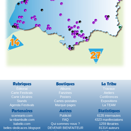
Rubriques
Boutiques
La Tribu
Éditorial
Albums
Travaux
Carte Festivals
Fanzines
Ateliers
Carte Libraires
Posters
Conférences
Stands
Cartes-postales
Expositions
Agenda Festivals
Marque-pages
La TEAM
Partenaires
Autres
Statistiques
sceneario.com
Publicité
6135 internautes
la-ribambulle.com
FAQ
4323 manifestations
babelio.com
Qui sommes-nous ?
1259 librairies
belles-dedicaces.blogspot
DEVENIR BIENFAITEUR
81314 auteurs