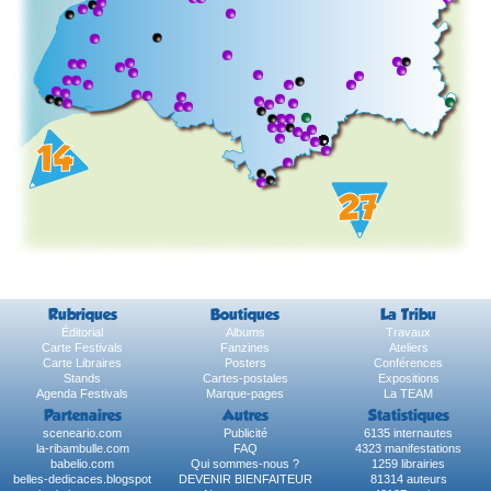
Rubriques
Boutiques
La Tribu
Éditorial
Albums
Travaux
Carte Festivals
Fanzines
Ateliers
Carte Libraires
Posters
Conférences
Stands
Cartes-postales
Expositions
Agenda Festivals
Marque-pages
La TEAM
Partenaires
Autres
Statistiques
sceneario.com
Publicité
6135 internautes
la-ribambulle.com
FAQ
4323 manifestations
babelio.com
Qui sommes-nous ?
1259 librairies
belles-dedicaces.blogspot
DEVENIR BIENFAITEUR
81314 auteurs