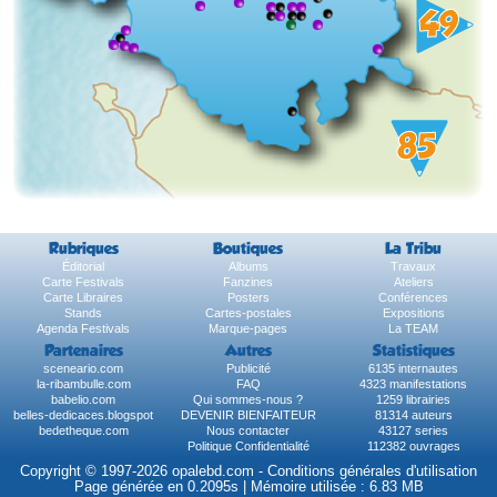
Rubriques
Boutiques
La Tribu
Éditorial
Albums
Travaux
Carte Festivals
Fanzines
Ateliers
Carte Libraires
Posters
Conférences
Stands
Cartes-postales
Expositions
Agenda Festivals
Marque-pages
La TEAM
Partenaires
Autres
Statistiques
sceneario.com
Publicité
6135 internautes
la-ribambulle.com
FAQ
4323 manifestations
babelio.com
Qui sommes-nous ?
1259 librairies
belles-dedicaces.blogspot
DEVENIR BIENFAITEUR
81314 auteurs
bedetheque.com
Nous contacter
43127 series
Politique Confidentialité
112382 ouvrages
Copyright © 1997-2026 opalebd.com -
Conditions générales d'utilisation
Page générée en 0.2095s | Mémoire utilisée : 6.83 MB