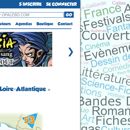
S'INSCRIRE
SE CONNECTER
GO
uteurs
Agendas
Boutique
Contact
❯
Loire-Atlantique »