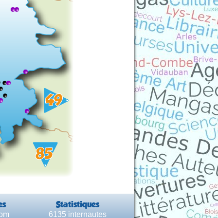
es
Statistiques
com
6135 internautes