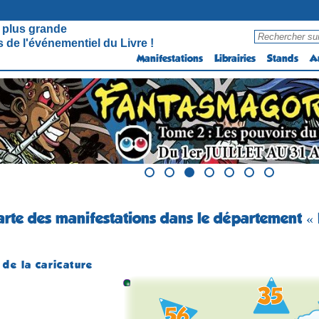
 plus grande
 de l'événementiel du Livre !
Manifestations
Librairies
Stands
A
carte des manifestations dans le département « 
de la caricature