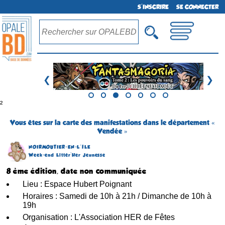
S'INSCRIRE
SE CONNECTER
❮
❯
²
Vous êtes sur la carte des manifestations dans le département «
Vendée »
NOIRMOUTIER-EN-L´ÎLE
Week-end Littér'Her Jeunesse
8 ème édition, date non communiquée
Lieu : Espace Hubert Poignant
Horaires : Samedi de 10h à 21h / Dimanche de 10h à
19h
Organisation : L'Association HER de Fêtes