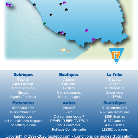
Rubriques
Boutiques
La Tribu
Éditorial
Albums
Travaux
Carte Festivals
Fanzines
Ateliers
Carte Libraires
Posters
Conférences
Stands
Cartes-postales
Expositions
Agenda Festivals
Marque-pages
La TEAM
Partenaires
Autres
Statistiques
sceneario.com
Publicité
6135 internautes
la-ribambulle.com
FAQ
4323 manifestations
babelio.com
Qui sommes-nous ?
1259 librairies
belles-dedicaces.blogspot
DEVENIR BIENFAITEUR
81314 auteurs
bedetheque.com
Nous contacter
43127 series
Politique Confidentialité
112382 ouvrages
Copyright © 1997-2026 opalebd.com -
Conditions générales d'utilisation