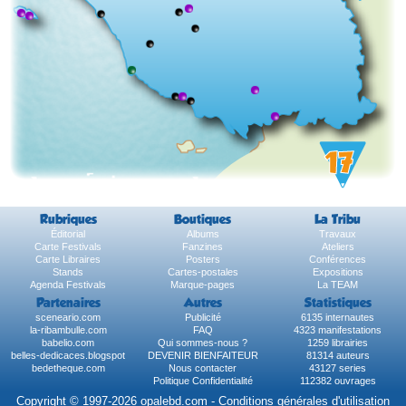
Rubriques
Boutiques
La Tribu
Éditorial
Albums
Travaux
Carte Festivals
Fanzines
Ateliers
Carte Libraires
Posters
Conférences
Stands
Cartes-postales
Expositions
Agenda Festivals
Marque-pages
La TEAM
Partenaires
Autres
Statistiques
sceneario.com
Publicité
6135 internautes
la-ribambulle.com
FAQ
4323 manifestations
babelio.com
Qui sommes-nous ?
1259 librairies
belles-dedicaces.blogspot
DEVENIR BIENFAITEUR
81314 auteurs
bedetheque.com
Nous contacter
43127 series
Politique Confidentialité
112382 ouvrages
Copyright © 1997-2026 opalebd.com -
Conditions générales d'utilisation