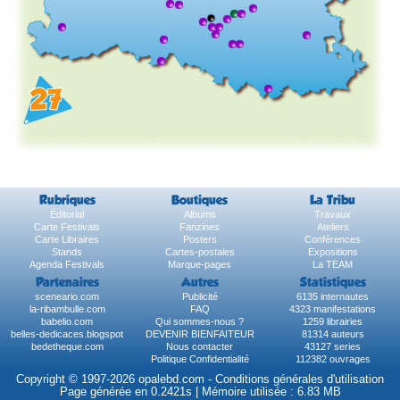
Rubriques
Boutiques
La Tribu
Éditorial
Albums
Travaux
Carte Festivals
Fanzines
Ateliers
Carte Libraires
Posters
Conférences
Stands
Cartes-postales
Expositions
Agenda Festivals
Marque-pages
La TEAM
Partenaires
Autres
Statistiques
sceneario.com
Publicité
6135 internautes
la-ribambulle.com
FAQ
4323 manifestations
babelio.com
Qui sommes-nous ?
1259 librairies
belles-dedicaces.blogspot
DEVENIR BIENFAITEUR
81314 auteurs
bedetheque.com
Nous contacter
43127 series
Politique Confidentialité
112382 ouvrages
Copyright © 1997-2026 opalebd.com -
Conditions générales d'utilisation
Page générée en 0.2421s | Mémoire utilisée : 6.83 MB