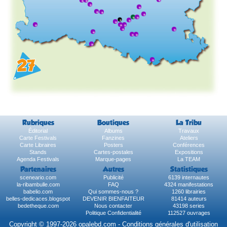
Rubriques
Boutiques
La Tribu
Éditorial
Albums
Travaux
Carte Festivals
Fanzines
Ateliers
Carte Libraires
Posters
Conférences
Stands
Cartes-postales
Expositions
Agenda Festivals
Marque-pages
La TEAM
Partenaires
Autres
Statistiques
sceneario.com
Publicité
6139 internautes
la-ribambulle.com
FAQ
4324 manifestations
babelio.com
Qui sommes-nous ?
1260 librairies
belles-dedicaces.blogspot
DEVENIR BIENFAITEUR
81414 auteurs
bedetheque.com
Nous contacter
43198 series
Politique Confidentialité
112527 ouvrages
Copyright © 1997-2026 opalebd.com -
Conditions générales d'utilisation