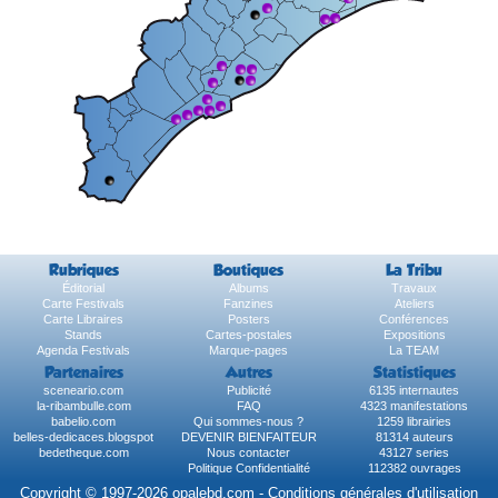
Rubriques
Boutiques
La Tribu
Éditorial
Albums
Travaux
Carte Festivals
Fanzines
Ateliers
Carte Libraires
Posters
Conférences
Stands
Cartes-postales
Expositions
Agenda Festivals
Marque-pages
La TEAM
Partenaires
Autres
Statistiques
sceneario.com
Publicité
6135 internautes
la-ribambulle.com
FAQ
4323 manifestations
babelio.com
Qui sommes-nous ?
1259 librairies
belles-dedicaces.blogspot
DEVENIR BIENFAITEUR
81314 auteurs
bedetheque.com
Nous contacter
43127 series
Politique Confidentialité
112382 ouvrages
Copyright © 1997-2026 opalebd.com -
Conditions générales d'utilisation