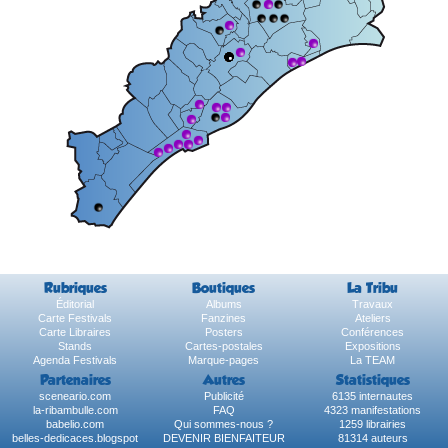
Rubriques
Boutiques
La Tribu
Éditorial
Albums
Travaux
Carte Festivals
Fanzines
Ateliers
Carte Libraires
Posters
Conférences
Stands
Cartes-postales
Expositions
Agenda Festivals
Marque-pages
La TEAM
Partenaires
Autres
Statistiques
sceneario.com
Publicité
6135 internautes
la-ribambulle.com
FAQ
4323 manifestations
babelio.com
Qui sommes-nous ?
1259 librairies
belles-dedicaces.blogspot
DEVENIR BIENFAITEUR
81314 auteurs