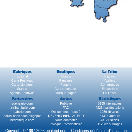
Rubriques
Boutiques
La Tribu
Éditorial
Albums
Travaux
Carte Festivals
Fanzines
Ateliers
Carte Libraires
Posters
Conférences
Stands
Cartes-postales
Expositions
Agenda Festivals
Marque-pages
La TEAM
Partenaires
Autres
Statistiques
sceneario.com
Publicité
6135 internautes
la-ribambulle.com
FAQ
4323 manifestations
babelio.com
Qui sommes-nous ?
1259 librairies
belles-dedicaces.blogspot
DEVENIR BIENFAITEUR
81314 auteurs
bedetheque.com
Nous contacter
43127 series
Politique Confidentialité
112382 ouvrages
Copyright © 1997-2026 opalebd.com -
Conditions générales d'utilisation