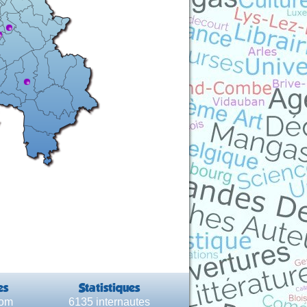
es
Statistiques
com
6135 internautes