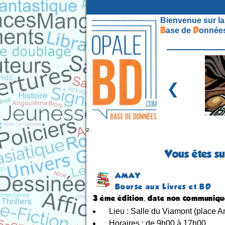
Bienvenue sur la
B
D
ase de
onnées
❮
²
Vous êtes su
AMAY
Bourse aux Livres et BD
3 ème édition, date non communiq
Lieu : Salle du Viamont (place A
Horaires : de 9h00 à 17h00