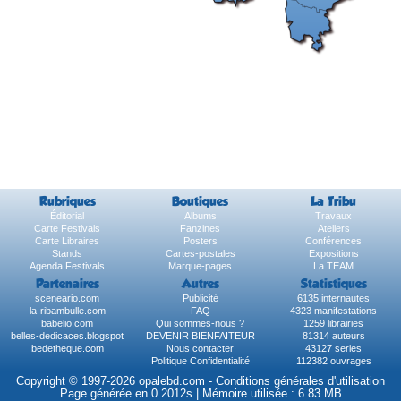
Rubriques
Boutiques
La Tribu
Éditorial
Albums
Travaux
Carte Festivals
Fanzines
Ateliers
Carte Libraires
Posters
Conférences
Stands
Cartes-postales
Expositions
Agenda Festivals
Marque-pages
La TEAM
Partenaires
Autres
Statistiques
sceneario.com
Publicité
6135 internautes
la-ribambulle.com
FAQ
4323 manifestations
babelio.com
Qui sommes-nous ?
1259 librairies
belles-dedicaces.blogspot
DEVENIR BIENFAITEUR
81314 auteurs
bedetheque.com
Nous contacter
43127 series
Politique Confidentialité
112382 ouvrages
Copyright © 1997-2026 opalebd.com -
Conditions générales d'utilisation
Page générée en 0.2012s | Mémoire utilisée : 6.83 MB