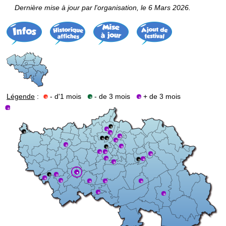
Dernière mise à jour par l'organisation, le 6 Mars 2026.
Légende
:
- d'1 mois
- de 3 mois
+ de 3 mois