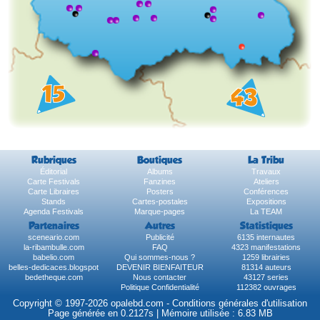
Rubriques
Boutiques
La Tribu
Éditorial
Albums
Travaux
Carte Festivals
Fanzines
Ateliers
Carte Libraires
Posters
Conférences
Stands
Cartes-postales
Expositions
Agenda Festivals
Marque-pages
La TEAM
Partenaires
Autres
Statistiques
sceneario.com
Publicité
6135 internautes
la-ribambulle.com
FAQ
4323 manifestations
babelio.com
Qui sommes-nous ?
1259 librairies
belles-dedicaces.blogspot
DEVENIR BIENFAITEUR
81314 auteurs
bedetheque.com
Nous contacter
43127 series
Politique Confidentialité
112382 ouvrages
Copyright © 1997-2026 opalebd.com -
Conditions générales d'utilisation
Page générée en 0.2127s | Mémoire utilisée : 6.83 MB