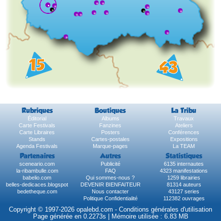
Rubriques
Boutiques
La Tribu
Éditorial
Albums
Travaux
Carte Festivals
Fanzines
Ateliers
Carte Libraires
Posters
Conférences
Stands
Cartes-postales
Expositions
Agenda Festivals
Marque-pages
La TEAM
Partenaires
Autres
Statistiques
sceneario.com
Publicité
6135 internautes
la-ribambulle.com
FAQ
4323 manifestations
babelio.com
Qui sommes-nous ?
1259 librairies
belles-dedicaces.blogspot
DEVENIR BIENFAITEUR
81314 auteurs
bedetheque.com
Nous contacter
43127 series
Politique Confidentialité
112382 ouvrages
Copyright © 1997-2026 opalebd.com -
Conditions générales d'utilisation
Page générée en 0.2273s | Mémoire utilisée : 6.83 MB