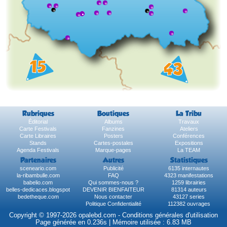
Rubriques
Boutiques
La Tribu
Éditorial
Albums
Travaux
Carte Festivals
Fanzines
Ateliers
Carte Libraires
Posters
Conférences
Stands
Cartes-postales
Expositions
Agenda Festivals
Marque-pages
La TEAM
Partenaires
Autres
Statistiques
sceneario.com
Publicité
6135 internautes
la-ribambulle.com
FAQ
4323 manifestations
babelio.com
Qui sommes-nous ?
1259 librairies
belles-dedicaces.blogspot
DEVENIR BIENFAITEUR
81314 auteurs
bedetheque.com
Nous contacter
43127 series
Politique Confidentialité
112382 ouvrages
Copyright © 1997-2026 opalebd.com -
Conditions générales d'utilisation
Page générée en 0.236s | Mémoire utilisée : 6.83 MB