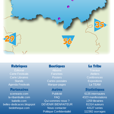
Rubriques
Boutiques
La Tribu
Éditorial
Albums
Travaux
Carte Festivals
Fanzines
Ateliers
Carte Libraires
Posters
Conférences
Stands
Cartes-postales
Expositions
Agenda Festivals
Marque-pages
La TEAM
Partenaires
Autres
Statistiques
sceneario.com
Publicité
6135 internautes
la-ribambulle.com
FAQ
4323 manifestations
babelio.com
Qui sommes-nous ?
1259 librairies
belles-dedicaces.blogspot
DEVENIR BIENFAITEUR
81314 auteurs
bedetheque.com
Nous contacter
43127 series
Politique Confidentialité
112382 ouvrages