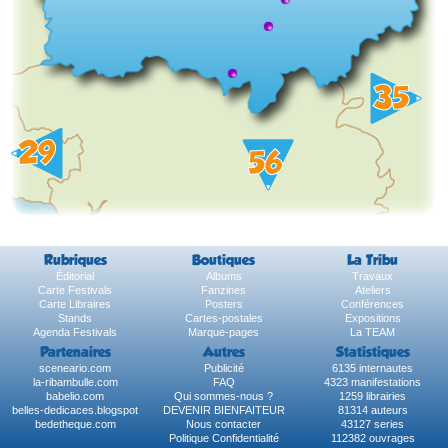
Rubriques
Boutiques
La Tribu
Éditorial
Albums
Travaux
Carte Festivals
Fanzines
Ateliers
Carte Libraires
Posters
Conférences
Stands
Cartes-postales
Expositions
Agenda Festivals
Marque-pages
La TEAM
Partenaires
Autres
Statistiques
sceneario.com
Publicité
6135 internautes
la-ribambulle.com
FAQ
4323 manifestations
babelio.com
Qui sommes-nous ?
1259 librairies
belles-dedicaces.blogspot
DEVENIR BIENFAITEUR
81314 auteurs
bedetheque.com
Nous contacter
43127 series
Politique Confidentialité
112382 ouvrages