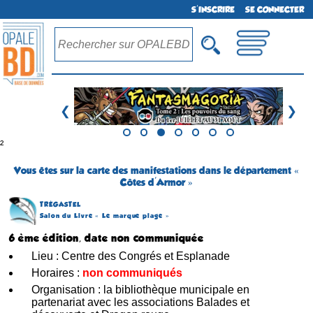
S'INSCRIRE
SE CONNECTER
❮
❯
²
Vous êtes sur la carte des manifestations dans le département «
Côtes d'Armor »
TRÉGASTEL
Salon du Livre « Le marque plage »
6 ème édition, date non communiquée
Lieu : Centre des Congrés et Esplanade
Horaires :
non communiqués
Organisation : la bibliothèque municipale en
partenariat avec les associations Balades et