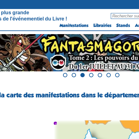
 plus grande
 de l'événementiel du Livre !
Manifestations
Librairies
Stands
A
la carte des manifestations dans le départeme