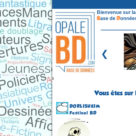
Bienvenue sur la
B
D
ase de
onnées
❮
²
Vous êtes sur 
DORLISHEIM
Festival BD