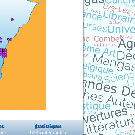
es
Statistiques
com
6135 internautes