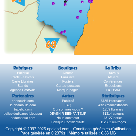
Rubriques
Boutiques
La Tribu
Éditorial
Albums
Travaux
Carte Festivals
Fanzines
Ateliers
Carte Libraires
Posters
Conférences
Stands
Cartes-postales
Expositions
Agenda Festivals
Marque-pages
La TEAM
Partenaires
Autres
Statistiques
sceneario.com
Publicité
6135 internautes
la-ribambulle.com
FAQ
4323 manifestations
babelio.com
Qui sommes-nous ?
1259 librairies
belles-dedicaces.blogspot
DEVENIR BIENFAITEUR
81314 auteurs
bedetheque.com
Nous contacter
43127 series
Politique Confidentialité
112382 ouvrages
Copyright © 1997-2026 opalebd.com -
Conditions générales d'utilisation
Page générée en 0.2379s | Mémoire utilisée : 6.83 MB