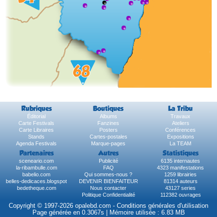
Rubriques
Boutiques
La Tribu
Éditorial
Albums
Travaux
Carte Festivals
Fanzines
Ateliers
Carte Libraires
Posters
Conférences
Stands
Cartes-postales
Expositions
Agenda Festivals
Marque-pages
La TEAM
Partenaires
Autres
Statistiques
sceneario.com
Publicité
6135 internautes
la-ribambulle.com
FAQ
4323 manifestations
babelio.com
Qui sommes-nous ?
1259 librairies
belles-dedicaces.blogspot
DEVENIR BIENFAITEUR
81314 auteurs
bedetheque.com
Nous contacter
43127 series
Politique Confidentialité
112382 ouvrages
Copyright © 1997-2026 opalebd.com -
Conditions générales d'utilisation
Page générée en 0.3067s | Mémoire utilisée : 6.83 MB