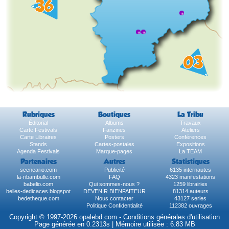
Rubriques
Boutiques
La Tribu
Éditorial
Albums
Travaux
Carte Festivals
Fanzines
Ateliers
Carte Libraires
Posters
Conférences
Stands
Cartes-postales
Expositions
Agenda Festivals
Marque-pages
La TEAM
Partenaires
Autres
Statistiques
sceneario.com
Publicité
6135 internautes
la-ribambulle.com
FAQ
4323 manifestations
babelio.com
Qui sommes-nous ?
1259 librairies
belles-dedicaces.blogspot
DEVENIR BIENFAITEUR
81314 auteurs
bedetheque.com
Nous contacter
43127 series
Politique Confidentialité
112382 ouvrages
Copyright © 1997-2026 opalebd.com -
Conditions générales d'utilisation
Page générée en 0.2313s | Mémoire utilisée : 6.83 MB