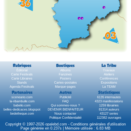
Rubriques
Boutiques
La Tribu
Éditorial
Albums
Travaux
Carte Festivals
Fanzines
Ateliers
Carte Libraires
Posters
Conférences
Stands
Cartes-postales
Expositions
Agenda Festivals
Marque-pages
La TEAM
Partenaires
Autres
Statistiques
sceneario.com
Publicité
6135 internautes
la-ribambulle.com
FAQ
4323 manifestations
babelio.com
Qui sommes-nous ?
1259 librairies
belles-dedicaces.blogspot
DEVENIR BIENFAITEUR
81314 auteurs
bedetheque.com
Nous contacter
43127 series
Politique Confidentialité
112382 ouvrages
Copyright © 1997-2026 opalebd.com -
Conditions générales d'utilisation
Page générée en 0.237s | Mémoire utilisée : 6.83 MB