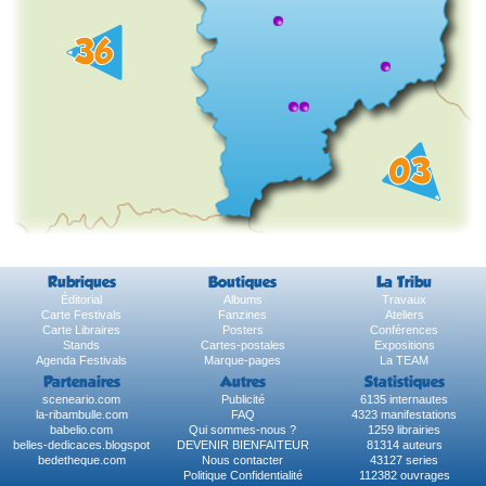
Rubriques
Boutiques
La Tribu
Éditorial
Albums
Travaux
Carte Festivals
Fanzines
Ateliers
Carte Libraires
Posters
Conférences
Stands
Cartes-postales
Expositions
Agenda Festivals
Marque-pages
La TEAM
Partenaires
Autres
Statistiques
sceneario.com
Publicité
6135 internautes
la-ribambulle.com
FAQ
4323 manifestations
babelio.com
Qui sommes-nous ?
1259 librairies
belles-dedicaces.blogspot
DEVENIR BIENFAITEUR
81314 auteurs
bedetheque.com
Nous contacter
43127 series
Politique Confidentialité
112382 ouvrages