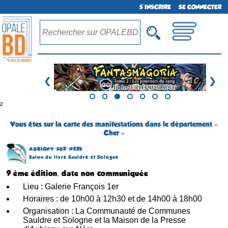
S'INSCRIRE
SE CONNECTER
❮
❯
²
Vous êtes sur la carte des manifestations dans le département «
Cher »
AUBIGNY-SUR-NÈRE
Salon du livre Sauldre et Sologne
9 ème édition, date non communiquée
Lieu : Galerie François 1er
Horaires : de 10h00 à 12h30 et de 14h00 à 18h00
Organisation : La Communauté de Communes
Sauldre et Sologne et la Maison de la Presse