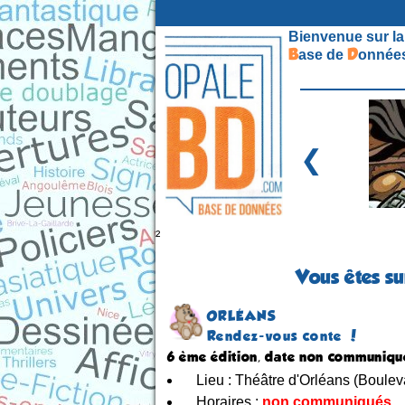
Bienvenue sur la
B
D
ase de
onnées
❮
²
Vous êtes su
ORLÉANS
Rendez-vous conte !
6 ème édition, date non communiqu
Lieu : Théâtre d'Orléans (Boulev
Horaires :
non communiqués