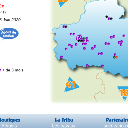
ée
019
6 Juin 2020.
+ de 3 mois
Boutiques
La Tribu
Partenair
Albums
Les travaux
sceneario.