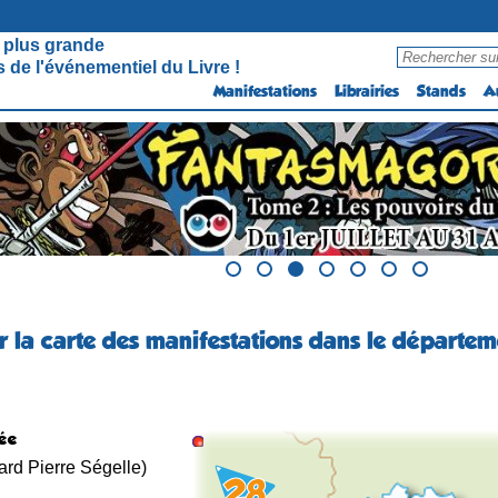
 plus grande
 de l'événementiel du Livre !
Manifestations
Librairies
Stands
A
r la carte des manifestations dans le départeme
ée
ard Pierre Ségelle)