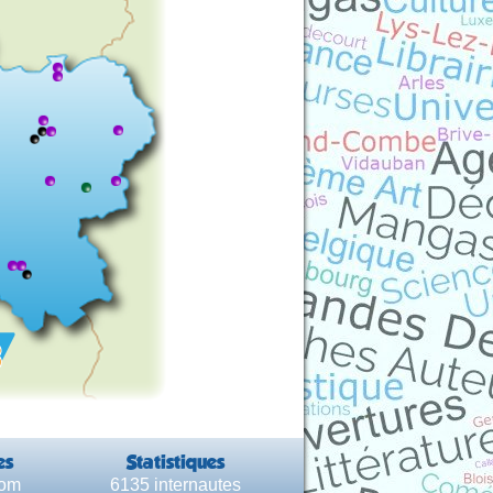
es
Statistiques
com
6135 internautes