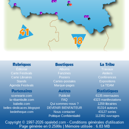
Rubriques
Boutiques
La Tribu
Éditorial
Albums
Travaux
Carte Festivals
Fanzines
Ateliers
Carte Libraires
Posters
Conférences
Stands
Cartes-postales
Expositions
Agenda Festivals
Marque-pages
La TEAM
Partenaires
Autres
Statistiques
sceneario.com
Publicité
6135 internautes
la-ribambulle.com
FAQ
4323 manifestations
babelio.com
Qui sommes-nous ?
1259 librairies
belles-dedicaces.blogspot
DEVENIR BIENFAITEUR
81314 auteurs
bedetheque.com
Nous contacter
43127 series
Politique Confidentialité
112382 ouvrages
Copyright © 1997-2026 opalebd.com -
Conditions générales d'utilisation
Page générée en 0.2599s | Mémoire utilisée : 6.83 MB