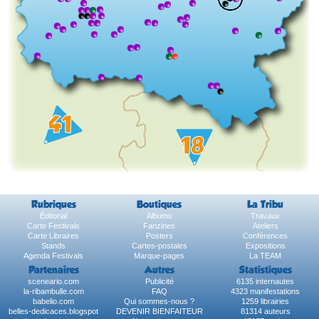
Rubriques
Boutiques
La Tribu
Éditorial
Albums
Travaux
Carte Festivals
Fanzines
Ateliers
Carte Libraires
Posters
Conférences
Stands
Cartes-postales
Expositions
Agenda Festivals
Marque-pages
La TEAM
Partenaires
Autres
Statistiques
sceneario.com
Publicité
6135 internautes
la-ribambulle.com
FAQ
4323 manifestations
babelio.com
Qui sommes-nous ?
1259 librairies
belles-dedicaces.blogspot
DEVENIR BIENFAITEUR
81314 auteurs