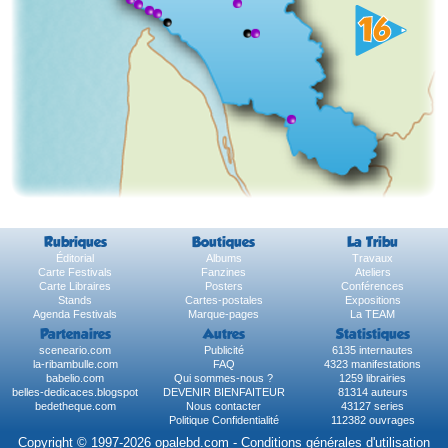
Rubriques
Boutiques
La Tribu
Éditorial
Albums
Travaux
Carte Festivals
Fanzines
Ateliers
Carte Libraires
Posters
Conférences
Stands
Cartes-postales
Expositions
Agenda Festivals
Marque-pages
La TEAM
Partenaires
Autres
Statistiques
sceneario.com
Publicité
6135 internautes
la-ribambulle.com
FAQ
4323 manifestations
babelio.com
Qui sommes-nous ?
1259 librairies
belles-dedicaces.blogspot
DEVENIR BIENFAITEUR
81314 auteurs
bedetheque.com
Nous contacter
43127 series
Politique Confidentialité
112382 ouvrages
Copyright © 1997-2026 opalebd.com -
Conditions générales d'utilisation