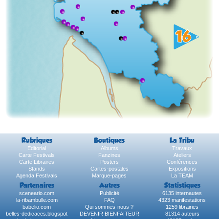
Rubriques
Boutiques
La Tribu
Éditorial
Albums
Travaux
Carte Festivals
Fanzines
Ateliers
Carte Libraires
Posters
Conférences
Stands
Cartes-postales
Expositions
Agenda Festivals
Marque-pages
La TEAM
Partenaires
Autres
Statistiques
sceneario.com
Publicité
6135 internautes
la-ribambulle.com
FAQ
4323 manifestations
babelio.com
Qui sommes-nous ?
1259 librairies
belles-dedicaces.blogspot
DEVENIR BIENFAITEUR
81314 auteurs