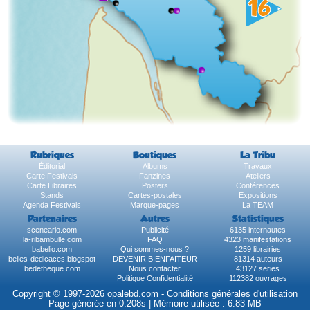
Rubriques
Boutiques
La Tribu
Éditorial
Albums
Travaux
Carte Festivals
Fanzines
Ateliers
Carte Libraires
Posters
Conférences
Stands
Cartes-postales
Expositions
Agenda Festivals
Marque-pages
La TEAM
Partenaires
Autres
Statistiques
sceneario.com
Publicité
6135 internautes
la-ribambulle.com
FAQ
4323 manifestations
babelio.com
Qui sommes-nous ?
1259 librairies
belles-dedicaces.blogspot
DEVENIR BIENFAITEUR
81314 auteurs
bedetheque.com
Nous contacter
43127 series
Politique Confidentialité
112382 ouvrages
Copyright © 1997-2026 opalebd.com -
Conditions générales d'utilisation
Page générée en 0.208s | Mémoire utilisée : 6.83 MB